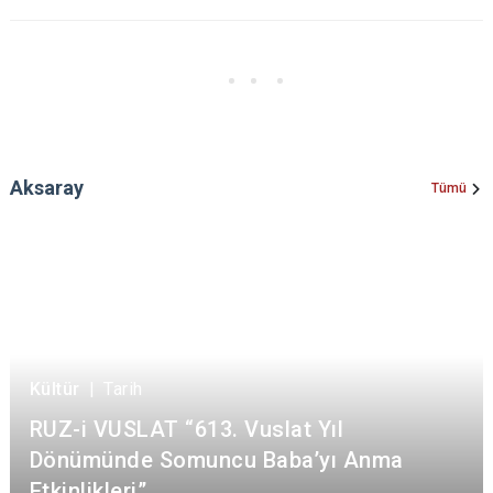
Aksaray
Tümü
Kültür
|
Tarih
RUZ-i VUSLAT “613. Vuslat Yıl
Dönümünde Somuncu Baba’yı Anma
Etkinlikleri”