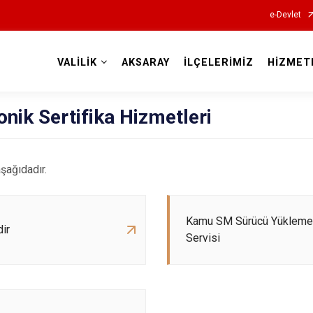
e-Devlet
VALİLİK
AKSARAY
İLÇELERİMİZ
HİZMET
Valilikler
onik Sertifika Hizmetleri
aşağıdadır.
Kamu SM Sürücü Yükleme
dir
Servisi