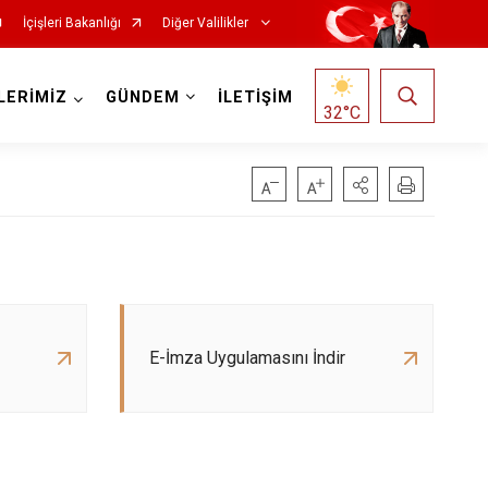
İçişleri Bakanlığı
Diğer Valilikler
LERİMİZ
GÜNDEM
İLETİŞİM
32
°C
E-İmza Uygulamasını İndir