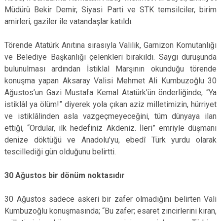
Müdürü Bekir Demir, Siyasi Parti ve STK temsilciler, birim
amirleri, gaziler ile vatandaşlar katıldı.
Törende Atatürk Anıtına sırasıyla Valilik, Garnizon Komutanlığı
ve Belediye Başkanlığı çelenkleri bırakıldı. Saygı duruşunda
bulunulması ardından İstiklal Marşının okunduğu törende
konuşma yapan Aksaray Valisi Mehmet Ali Kumbuzoğlu 30
Ağustos’un Gazi Mustafa Kemal Atatürk’ün önderliğinde, “Ya
istiklâl ya ölüm!” diyerek yola çıkan aziz milletimizin, hürriyet
ve istiklâlinden asla vazgeçmeyeceğini, tüm dünyaya ilan
ettiği, “Ordular, ilk hedefiniz Akdeniz. İleri” emriyle düşmanı
denize döktüğü ve Anadolu’yu, ebedî Türk yurdu olarak
tescillediği gün olduğunu belirtti.
30 Ağustos bir dönüm noktasıdır
30 Ağustos sadece askeri bir zafer olmadığını belirten Vali
Kumbuzoğlu konuşmasında; “Bu zafer; esaret zincirlerini kıran,