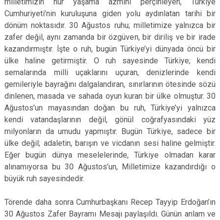
milletimizin hür yaşama azmini perçinleyen, Türkiye
Cumhuriyeti’nin kuruluşuna giden yolu aydınlatan tarihi bir
dönüm noktasıdır. 30 Ağustos ruhu; milletimize yalnızca bir
zafer değil, aynı zamanda bir özgüven, bir diriliş ve bir irade
kazandırmıştır. İşte o ruh, bugün Türkiye’yi dünyada öncü bir
ülke haline getirmiştir. O ruh sayesinde Türkiye; kendi
semalarında milli uçaklarını uçuran, denizlerinde kendi
gemileriyle bayrağını dalgalandıran, sınırlarının ötesinde sözü
dinlenen, masada ve sahada oyun kuran bir ülke olmuştur. 30
Ağustos’un mayasından doğan bu ruh, Türkiye’yi yalnızca
kendi vatandaşlarının değil, gönül coğrafyasındaki yüz
milyonların da umudu yapmıştır. Bugün Türkiye, sadece bir
ülke değil; adaletin, barışın ve vicdanın sesi haline gelmiştir.
Eğer bugün dünya meselelerinde, Türkiye olmadan karar
alınamıyorsa bu 30 Ağustos’un, Milletimize kazandırdığı o
büyük ruh sayesindedir.
Törende daha sonra Cumhurbaşkanı Recep Tayyip Erdoğan’ın
30 Ağustos Zafer Bayramı Mesajı paylaşıldı. Günün anlam ve